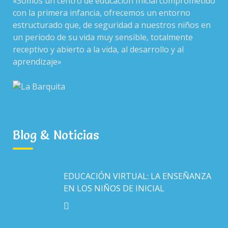
«Somos un centro de educación Inicial comprometido
3 de agosto de 2020
con la primera infancia, ofrecemos un entorno
estructurado que, de seguridad a nuestros niños en
un periodo de su vida muy sensible, totalmente
receptivo y abierto a la vida, al desarrollo y al
Educación
jcoello
0 Comments
aprendizaje»
[…]
Read more
Blog & Noticias
EDUCACIÓN VIRTUAL: LA ENSEÑANZA
EN LOS NIÑOS DE INICIAL
S